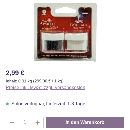
Bildergalerie überspringen
Regulärer Preis:
2,99 €
Inhalt:
0.01 kg
(299,00 € / 1 kg)
Preise inkl. MwSt. zzgl. Versandkosten
Sofort verfügbar, Lieferzeit: 1-3 Tage
Produkt Anzahl: Gib den gewünschten Wert e
In den Warenkorb