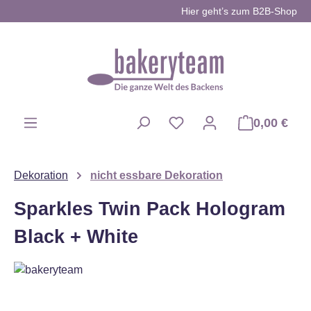
Hier geht’s zum B2B-Shop
Zum Hauptinhalt springen
0,00 €
Du hast 0 Produkte auf d
Dekoration
nicht essbare Dekoration
Sparkles Twin Pack Hologram
Black + White