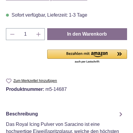
Sofort verfügbar, Lieferzeit: 1-3 Tage
Produkt Anzahl: Gib den gewünschten Wert e
In den Warenkorb
Zum Merkzettel hinzufügen
Produktnummer:
m5-14687
Beschreibung
Das Royal Icing Pulver von Saracino ist eine
hochwertige Eiweißspritzglasur, welche den höchsten