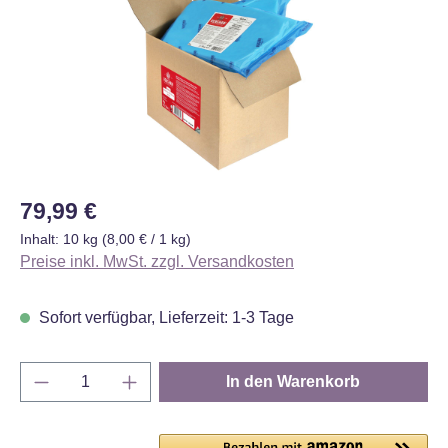
Regulärer Preis:
79,99 €
Inhalt:
10 kg
(8,00 € / 1 kg)
Preise inkl. MwSt. zzgl. Versandkosten
Sofort verfügbar, Lieferzeit: 1-3 Tage
Produkt Anzahl: Gib den gewünschten Wert e
In den Warenkorb