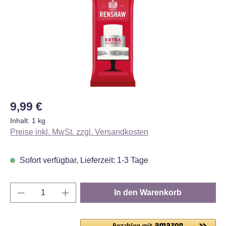
Regulärer Preis:
9,99 €
Inhalt:
1 kg
Preise inkl. MwSt. zzgl. Versandkosten
Sofort verfügbar, Lieferzeit: 1-3 Tage
Produkt Anzahl: Gib den gewünschten Wert e
In den Warenkorb