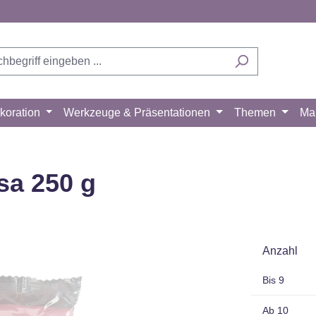
koration
Werkzeuge & Präsentationen
Themen
Ma
sa 250 g
Anzahl
Bis
9
Ab
10