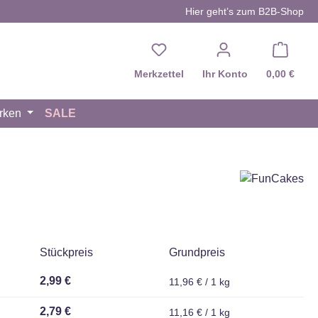
Hier geht’s zum B2B-Shop
Du hast 0 Produkte auf d
Merkzettel
Ihr Konto
0,00 €
rken
SALE
Stückpreis
Grundpreis
2,99 €
11,96 € / 1 kg
2,79 €
11,16 € / 1 kg