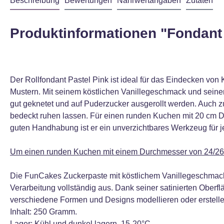
Beschreibung
Bewertungen
Nährwertangaben
Zutaten
Produktinformationen "Fondant 
Der Rollfondant Pastel Pink ist ideal für das Eindecken v
Mustern. Mit seinem köstlichen Vanillegeschmack und seiner
gut geknetet und auf Puderzucker ausgerollt werden. Auch 
bedeckt ruhen lassen. Für einen runden Kuchen mit 20 cm Durc
guten Handhabung ist er ein unverzichtbares Werkzeug für je
Um einen runden Kuchen mit einem Durchmesser von 24/26 
Die FunCakes Zuckerpaste mit köstlichem Vanillegeschmack is
Verarbeitung vollständig aus. Dank seiner satinierten Ober
verschiedene Formen und Designs modellieren oder erstelle
Inhalt: 250 Gramm.
Lager: Kühl und dunkel lagern, 15-20°C.