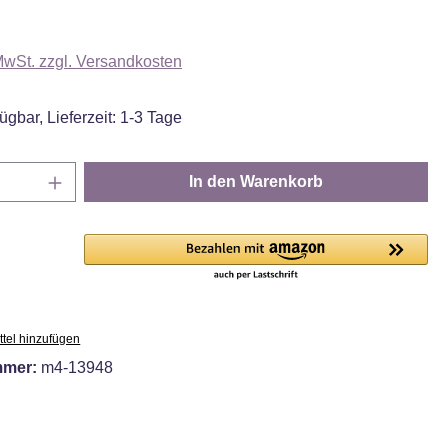
 MwSt. zzgl. Versandkosten
ügbar, Lieferzeit: 1-3 Tage
Anzahl: Gib den gewünschten Wert ein oder
In den Warenkorb
tel hinzufügen
mmer:
m4-13948