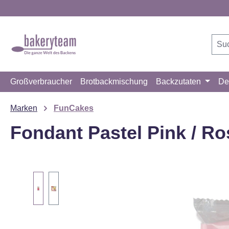
m Hauptinhalt springen
Zur Suche springen
Zur Hauptnavigation springen
Großverbraucher
Brotbackmischung
Backzutaten
De
Marken
FunCakes
Fondant Pastel Pink / Ro
Bildergalerie überspringen