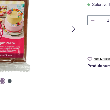
Sofort verf
Produkt 
Zum Merkzet
Produktnu