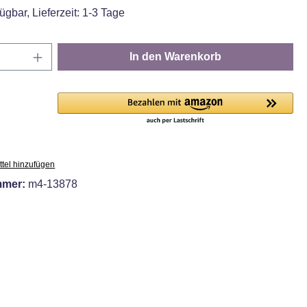
ügbar, Lieferzeit: 1-3 Tage
Anzahl: Gib den gewünschten Wert ein oder
In den Warenkorb
tel hinzufügen
mmer:
m4-13878