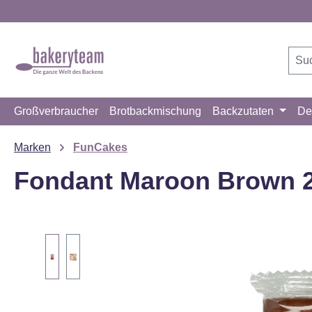
m Hauptinhalt springen
Zur Suche springen
Zur Hauptnavigation springen
Großverbraucher
Brotbackmischung
Backzutaten
De
Marken
FunCakes
Fondant Maroon Brown 
Bildergalerie überspringen