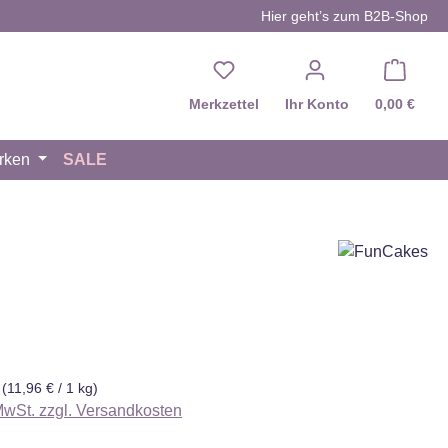
Hier geht’s zum B2B-Shop
Du hast 0 Produkte auf d
Merkzettel
Ihr Konto
0,00 €
rken
SALE
eis:
g
(11,96 € / 1 kg)
 MwSt. zzgl. Versandkosten