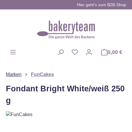
Hier geht’s zum B2B-Shop
Zum Hauptinhalt springen
0,00 €
Du hast 0 Produkte auf d
Marken
FunCakes
Fondant Bright White/weiß 250
g