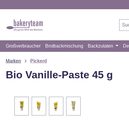
m Hauptinhalt springen
Zur Suche springen
Zur Hauptnavigation springen
Großverbraucher
Brotbackmischung
Backzutaten
De
Marken
Pickerd
Bio Vanille-Paste 45 g
Bildergalerie überspringen