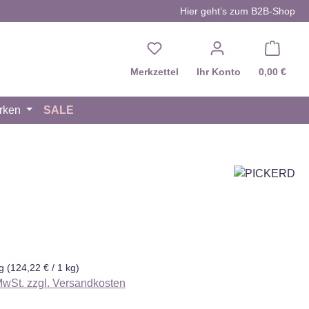
Hier geht’s zum B2B-Shop
Du hast 0 Produkte auf d
Merkzettel
Ihr Konto
0,00 €
rken
SALE
eis:
kg
(124,22 € / 1 kg)
 MwSt. zzgl. Versandkosten