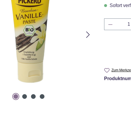
Sofort verf
Produkt 
Zum Merkzet
Produktnu