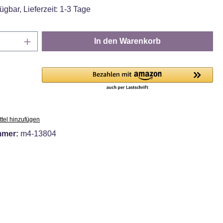
ügbar, Lieferzeit: 1-3 Tage
Anzahl: Gib den gewünschten Wert ein oder
In den Warenkorb
tel hinzufügen
mmer:
m4-13804