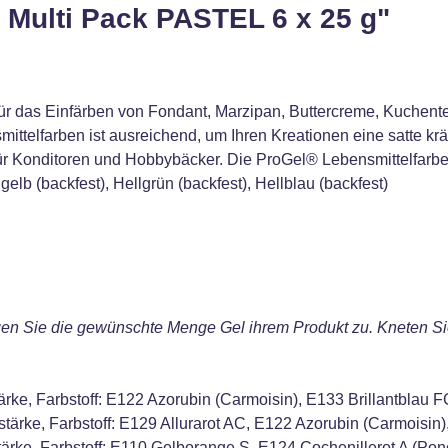
 Multi Pack PASTEL 6 x 25 g"
ür das Einfärben von Fondant, Marzipan, Buttercreme, Kuchentei
ttelfarben ist ausreichend, um Ihren Kreationen eine satte kräf
ür Konditoren und Hobbybäcker. Die ProGel® Lebensmittelfarbe
lgelb (backfest), Hellgrün (backfest), Hellblau (backfest)
en Sie die gewünschte Menge Gel ihrem Produkt zu. Kneten Sie 
ärke, Farbstoff: E122 Azorubin (Carmoisin), E133 Brillantblau F
astärke, Farbstoff: E129 Allurarot AC, E122 Azorubin (Carmoisi
stärke, Farbstoff: E110 Gelborange S, E124 Cochenillerot A (Po