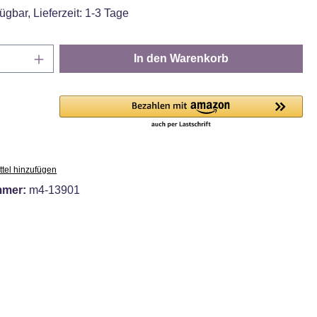
ügbar, Lieferzeit: 1-3 Tage
Anzahl: Gib den gewünschten Wert ein oder
In den Warenkorb
tel hinzufügen
mmer:
m4-13901