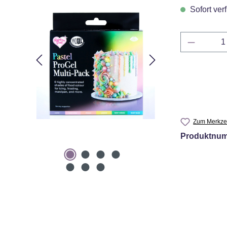
n.
Sofort verf
Produkt 
n
Zum Merkzet
Produktnu