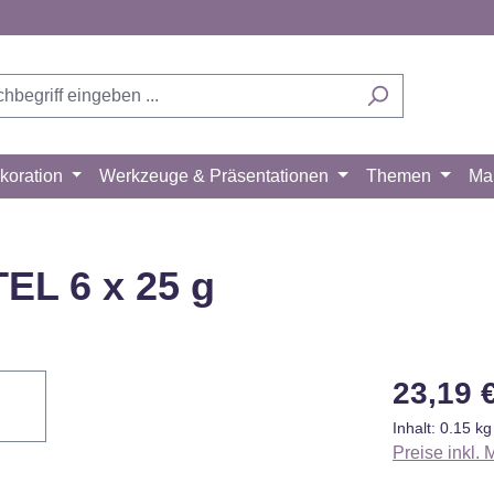
koration
Werkzeuge & Präsentationen
Themen
Ma
EL 6 x 25 g
 Videos
ich
s Ihre
Regulärer Pr
23,19 
ube
Inhalt:
0.15 k
und das
Preise inkl.
mmungen