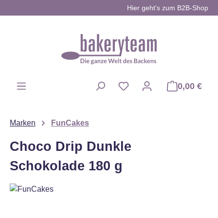
Hier geht’s zum B2B-Shop
Zum Hauptinhalt springen
0,00 €
Du hast 0 Produkte auf d
Marken
FunCakes
Choco Drip Dunkle
Schokolade 180 g