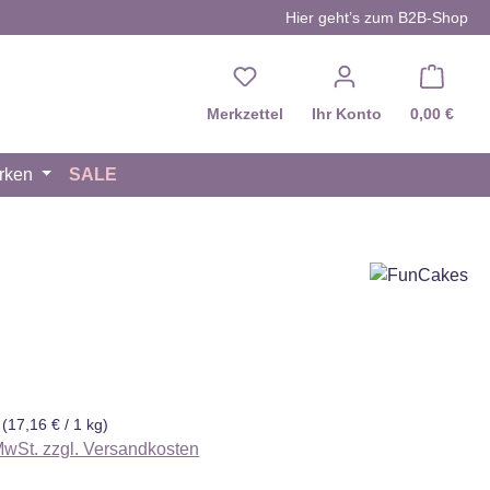
Hier geht’s zum B2B-Shop
Du hast 0 Produkte auf d
Merkzettel
Ihr Konto
0,00 €
rken
SALE
eis:
g
(17,16 € / 1 kg)
 MwSt. zzgl. Versandkosten