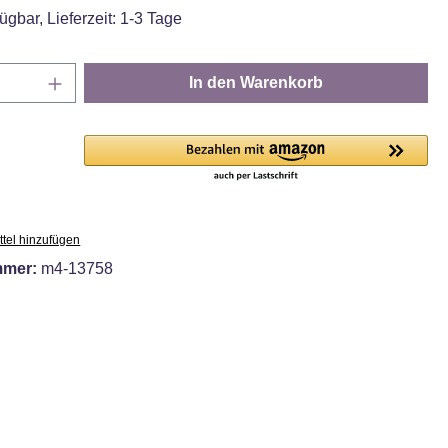
ügbar, Lieferzeit: 1-3 Tage
Anzahl: Gib den gewünschten Wert ein oder
In den Warenkorb
tel hinzufügen
mmer:
m4-13758