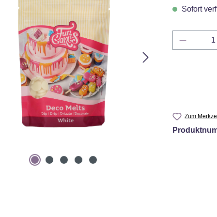
Sofort verf
Produkt 
Zum Merkzet
Produktnu