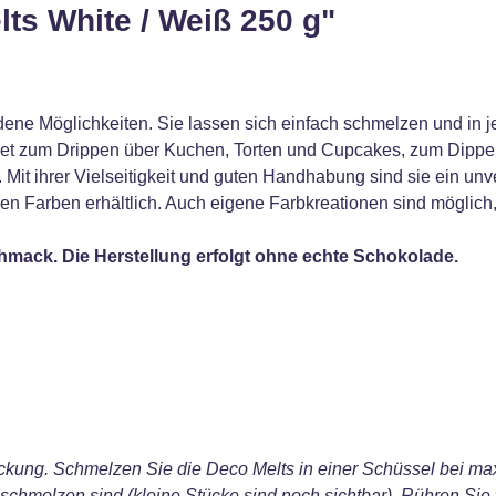
ts White / Weiß 250 g"
ene Möglichkeiten. Sie lassen sich einfach schmelzen und in
net zum Drippen über Kuchen, Torten und Cupcakes, zum Dippe
 Mit ihrer Vielseitigkeit und guten Handhabung sind sie ein un
nen Farben erhältlich. Auch eigene Farbkreationen sind möglic
hmack. Die Herstellung erfolgt ohne echte Schokolade.
ung. Schmelzen Sie die Deco Melts in einer Schüssel bei max.
eschmolzen sind (kleine Stücke sind noch sichtbar). Rühren Sie