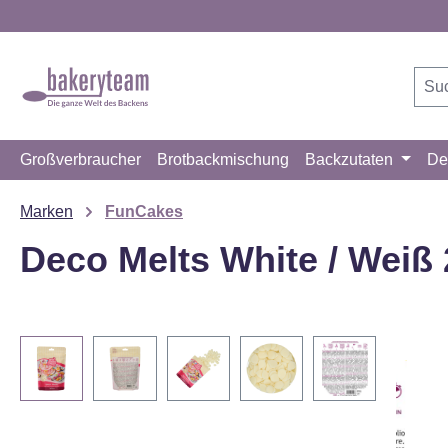
m Hauptinhalt springen
Zur Suche springen
Zur Hauptnavigation springen
Großverbraucher
Brotbackmischung
Backzutaten
De
Marken
FunCakes
Deco Melts White / Weiß 
Bildergalerie überspringen