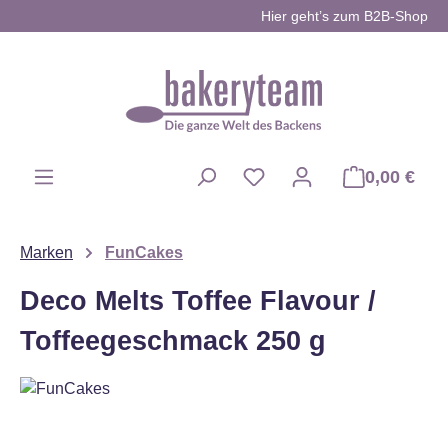
Hier geht’s zum B2B-Shop
Zum Hauptinhalt springen
0,00 €
Du hast 0 Produkte auf d
Marken
FunCakes
Deco Melts Toffee Flavour /
Toffeegeschmack 250 g