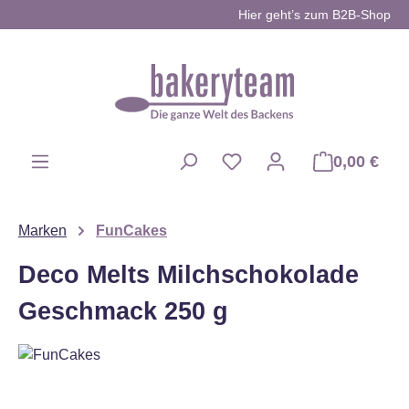
Hier geht’s zum B2B-Shop
Zum Hauptinhalt springen
0,00 €
Du hast 0 Produkte auf d
Marken
FunCakes
Deco Melts Milchschokolade
Geschmack 250 g