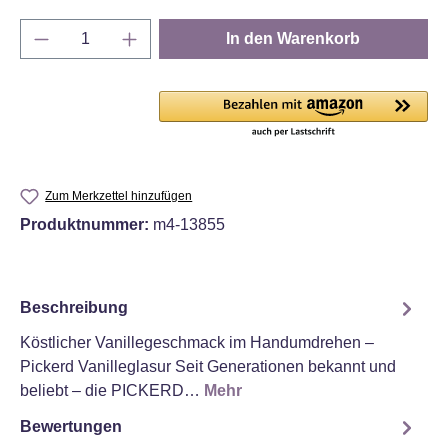
Produkt Anzahl: Gib den gewünschten Wert e
In den Warenkorb
Zum Merkzettel hinzufügen
Produktnummer:
m4-13855
Beschreibung
Köstlicher Vanillegeschmack im Handumdrehen –
Pickerd Vanilleglasur Seit Generationen bekannt und
beliebt – die PICKERD…
Mehr
Bewertungen