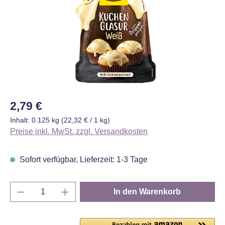
Regulärer Preis:
2,79 €
Inhalt:
0.125 kg
(22,32 € / 1 kg)
Preise inkl. MwSt. zzgl. Versandkosten
Sofort verfügbar, Lieferzeit: 1-3 Tage
Produkt Anzahl: Gib den gewünschten Wert e
In den Warenkorb