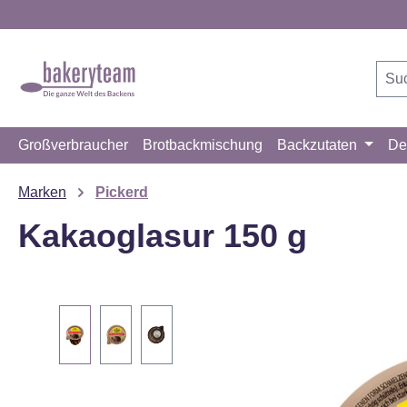
m Hauptinhalt springen
Zur Suche springen
Zur Hauptnavigation springen
Großverbraucher
Brotbackmischung
Backzutaten
De
Marken
Pickerd
Kakaoglasur 150 g
Bildergalerie überspringen