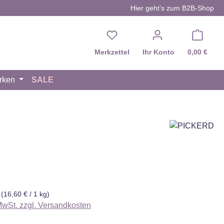
Hier geht’s zum B2B-Shop
Du hast 0 Produkte auf d
Merkzettel
Ihr Konto
0,00 €
rken
SALE
eis:
g
(16,60 € / 1 kg)
 MwSt. zzgl. Versandkosten