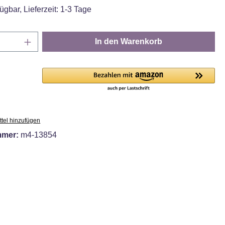
ügbar, Lieferzeit: 1-3 Tage
Anzahl: Gib den gewünschten Wert ein oder
In den Warenkorb
tel hinzufügen
mmer:
m4-13854