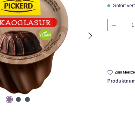
Sofort verf
Produkt 
Zum Merkzet
Produktnu