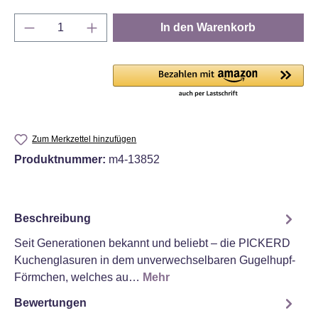
Produkt Anzahl: Gib den gewünschten Wert e
In den Warenkorb
Zum Merkzettel hinzufügen
Produktnummer:
m4-13852
Beschreibung
Seit Generationen bekannt und beliebt – die PICKERD
Kuchenglasuren in dem unverwechselbaren Gugelhupf-
Förmchen, welches au…
Mehr
Bewertungen