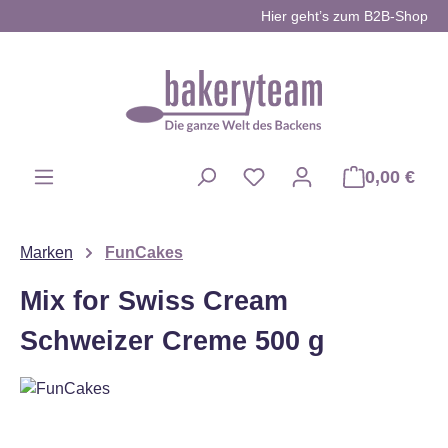
Hier geht’s zum B2B-Shop
Zum Hauptinhalt springen
0,00 €
Du hast 0 Produkte auf d
Marken
FunCakes
Mix for Swiss Cream
Schweizer Creme 500 g