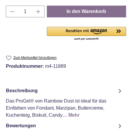
Produkt Anzahl: Gib den gewünschten Wert e
In den Warenkorb
Zum Merkzettel hinzufügen
Produktnummer:
m4-11889
Beschreibung
Das ProGel® von Rainbow Dust ist ideal für das
Einfärben von Fondant, Marzipan, Buttercreme,
Kuchenteig, Biskuit, Candy…
Mehr
Bewertungen