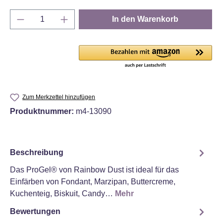
Produkt Anzahl: Gib den gewünschten Wert e
In den Warenkorb
Zum Merkzettel hinzufügen
Produktnummer:
m4-13090
Beschreibung
Das ProGel® von Rainbow Dust ist ideal für das
Einfärben von Fondant, Marzipan, Buttercreme,
Kuchenteig, Biskuit, Candy…
Mehr
Bewertungen