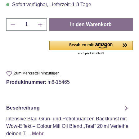
Sofort verfügbar, Lieferzeit: 1-3 Tage
Produkt Anzahl: Gib den gewünschten Wert e
In den Warenkorb
Zum Merkzettel hinzufügen
Produktnummer:
m6-15465
Beschreibung
Intensive Blau-Grün- und Petrolnuancen Backkunst mit
Wow‑Effekt – Colour Mill Oil Blend „Teal“ 20 ml Verleihe
deinen T…
Mehr