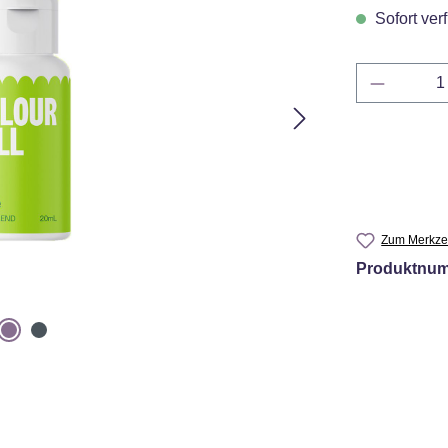
Sofort verf
Produkt 
Zum Merkzet
Produktnu