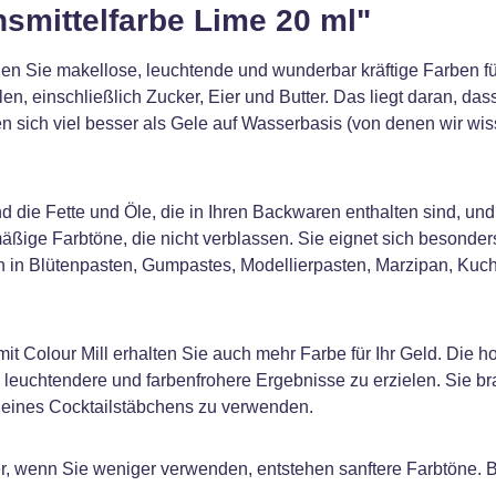
smittelfarbe Lime 20 ml"
elen Sie makellose, leuchtende und wunderbar kräftige Farben f
len, einschließlich Zucker, Eier und Butter. Das liegt daran, da
n sich viel besser als Gele auf Wasserbasis (von denen wir wi
d die Fette und Öle, die in Ihren Backwaren enthalten sind, und 
ßige Farbtöne, die nicht verblassen. Sie eignet sich besonders
 in Blütenpasten, Gumpastes, Modellierpasten, Marzipan, Kuch
t Colour Mill erhalten Sie auch mehr Farbe für Ihr Geld. Die h
leuchtendere und farbenfrohere Ergebnisse zu erzielen. Sie b
 eines Cocktailstäbchens zu verwenden.
r, wenn Sie weniger verwenden, entstehen sanftere Farbtöne. 