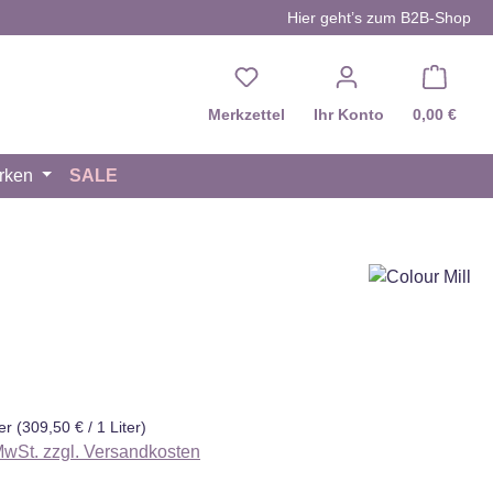
Hier geht’s zum B2B-Shop
Du hast 0 Produkte auf d
Merkzettel
Ihr Konto
0,00 €
rken
SALE
eis:
ter
(309,50 € / 1 Liter)
 MwSt. zzgl. Versandkosten