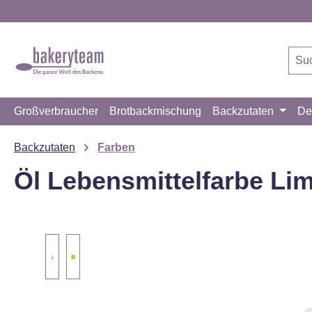
m Hauptinhalt springen
Zur Suche springen
Zur Hauptnavigation springen
Großverbraucher
Brotbackmischung
Backzutaten
De
Backzutaten
Farben
Öl Lebensmittelfarbe Li
Bildergalerie überspringen