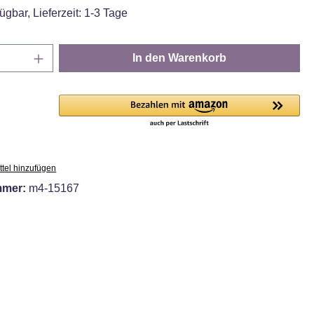
ügbar, Lieferzeit: 1-3 Tage
Anzahl: Gib den gewünschten Wert ein oder
In den Warenkorb
tel hinzufügen
mmer:
m4-15167