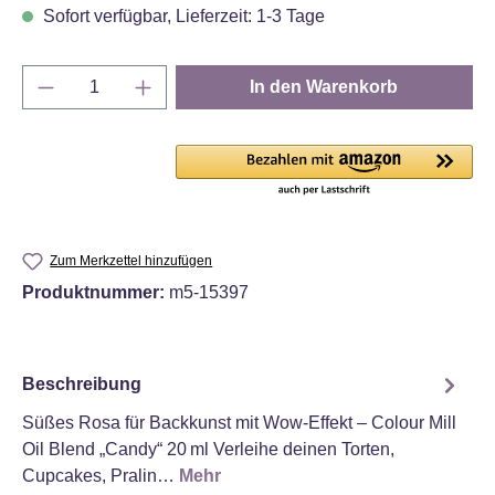
Sofort verfügbar, Lieferzeit: 1-3 Tage
Produkt Anzahl: Gib den gewünschten Wert e
In den Warenkorb
Zum Merkzettel hinzufügen
Produktnummer:
m5-15397
Beschreibung
Süßes Rosa für Backkunst mit Wow‑Effekt – Colour Mill
Oil Blend „Candy“ 20 ml Verleihe deinen Torten,
Cupcakes, Pralin…
Mehr