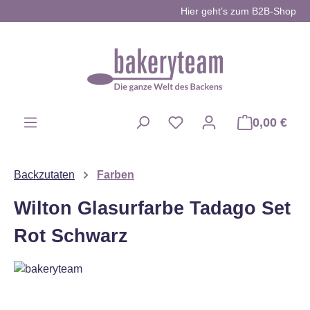
Hier geht’s zum B2B-Shop
Zum Hauptinhalt springen
0,00 €
Du hast 0 Produkte auf d
Backzutaten
Farben
Wilton Glasurfarbe Tadago Set
Rot Schwarz