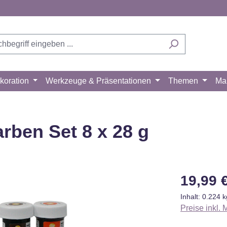
koration
Werkzeuge & Präsentationen
Themen
Ma
arben Set 8 x 28 g
Regulärer Pr
19,99 
Inhalt:
0.224 
Preise inkl.