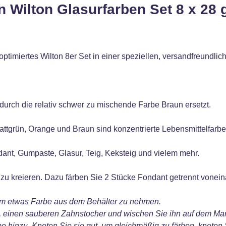
 Wilton Glasurfarben Set 8 x 28 
ptimiertes Wilton 8er Set in einer speziellen, versandfreundli
urch die relativ schwer zu mischende Farbe Braun ersetzt.
lattgrün, Orange und Braun sind konzentrierte Lebensmittelfarbe
ant, Gumpaste, Glasur, Teig, Keksteig und vielem mehr.
 zu kreieren. Dazu färben Sie 2 Stücke Fondant getrennt vone
m etwas Farbe aus dem Behälter zu nehmen.
 einen sauberen Zahnstocher und wischen Sie ihn auf dem Mar
e hinzu. Kneten Sie sie gut, um gleichmäßig zu färben, kneten S