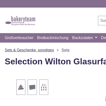
m Hauptinhalt springen
Zur Suche springen
Zur Hauptnavigation springen
Großverbraucher
Brotbackmischung
Backzutaten
De
Sets & Geschenke, sonstiges
Sets
Selection Wilton Glasurf
Bildergalerie überspringen