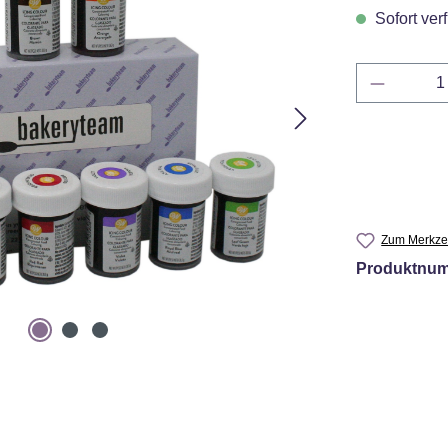
Sofort verf
Produkt 
Zum Merkzet
Produktnu