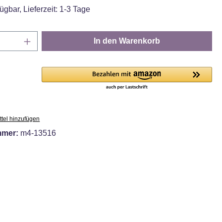
ügbar, Lieferzeit: 1-3 Tage
Anzahl: Gib den gewünschten Wert ein oder
In den Warenkorb
tel hinzufügen
mmer:
m4-13516