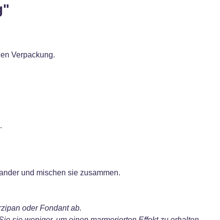
g"
chen Verpackung.
.
inander und mischen sie zusammen.
zipan oder Fondant ab.
ie sie weniger, um einen marmorierten Effekt zu erhalten.