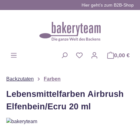
Hier geht’s zum B2B-Shop
Zum Hauptinhalt springen
0,00 €
Du hast 0 Produkte auf d
Backzutaten
Farben
Lebensmittelfarben Airbrush
Elfenbein/Ecru 20 ml