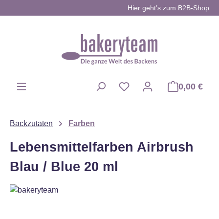
Hier geht’s zum B2B-Shop
Zum Hauptinhalt springen
0,00 €
Du hast 0 Produkte auf d
Backzutaten
Farben
Lebensmittelfarben Airbrush
Blau / Blue 20 ml